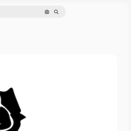
Поиск по изображению
Поиск