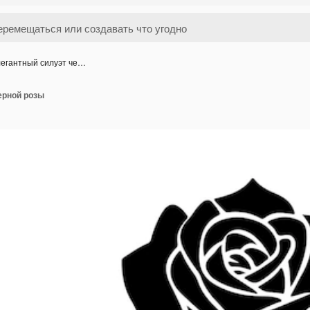
егантный силуэт че…
ерной розы