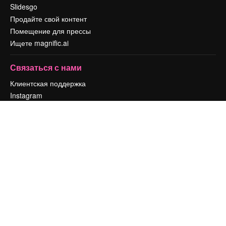
Slidesgo
Продайте свой контент
Помещение для прессы
Ищете magnific.ai
Связаться с нами
Клиентская поддержка
Instagram
YouTube
LinkedIn
TikTok
Discord
X
Reddit
Copyright © 2010-
2026
Freepik Company S.L.U.
Все права защищены
.