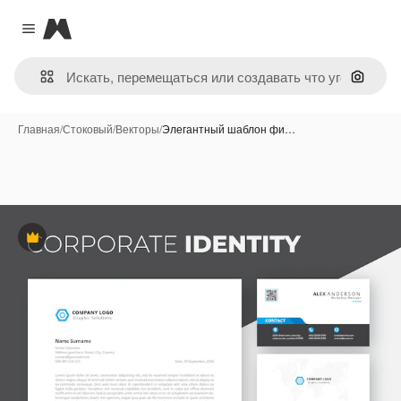
Magnific
Close menu
Поиск 
Главная
/
Стоковый
/
Векторы
/
Элегантный шаблон фи…
Премиум