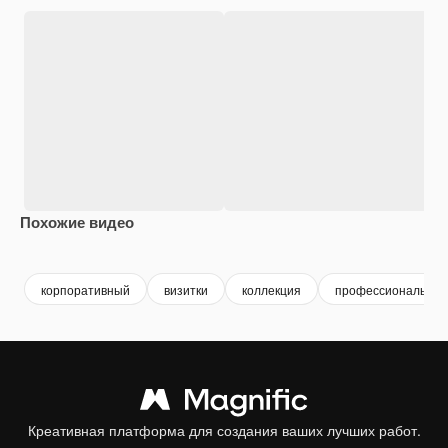
Похожие видео
Premium
Premium
Premium
Premium
корпоративный
визитки
коллекция
профессиональны
Креативная платформа для создания ваших лучших работ.