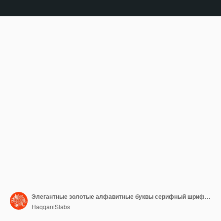
Элегантные золотые алфавитные буквы серифный шрифт классический минимальный стиль типография векторные шрифты
HaqqaniSlabs