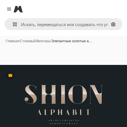
Magnific
Close menu
Поиск 
Главная
/
Стоковый
/
Векторы
/
Элегантные золотые а…
Премиум