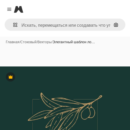
Magnific
Close menu
Поиск 
Главная
/
Стоковый
/
Векторы
/
Элегантный шаблон ло…
Премиум