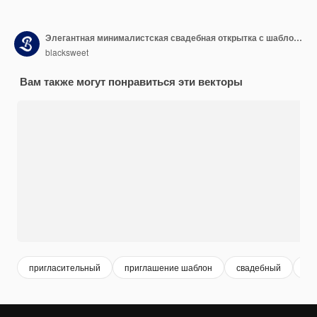
Элегантная минималистская свадебная открытка с шаблоном оформления листьев
blacksweet
Вам также могут понравиться эти векторы
пригласительный
приглашение шаблон
свадебный
па