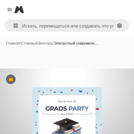
Magnific
Close menu
Поиск 
Главная
/
Стоковый
/
Векторы
/
Элегантный современн…
Премиум