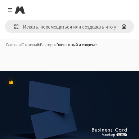
Magnific
Close menu
Поиск 
Главная
/
Стоковый
/
Векторы
/
Элегантный и совреме…
Премиум