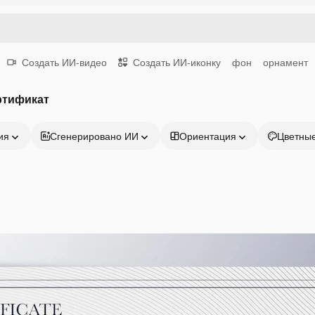
Создать ИИ-видео
Создать ИИ-иконку
фон
орнамент
ртификат
ия
Сгенерировано ИИ
Ориентация
Цветны
Продукция
Начать