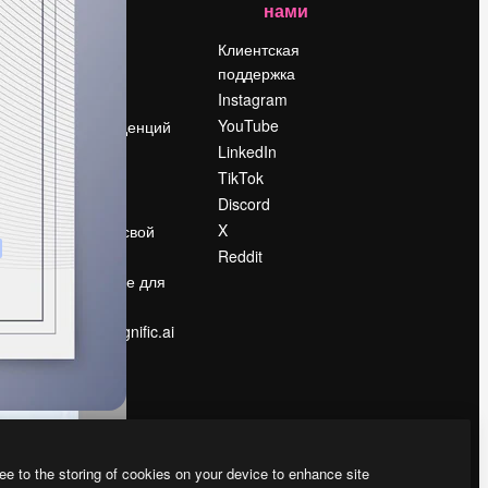
нами
Цены
о
О нас
Клиентская
поддержка
Reviews
Instagram
Вакансии
YouTube
Поиск тенденций
LinkedIn
Блог
TikTok
События
Discord
Slidesgo
ости
X
Продайте свой
контент
Reddit
в
Помещение для
прессы
Ищете magnific.ai
ee to the storing of cookies on your device to enhance site