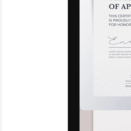
Креативная пл
ваших лучших 
подписчиков с
предприятий, а
Pусский