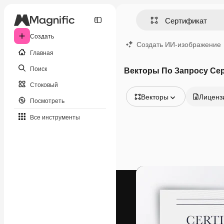
Создать
Создать ИИ-изображение
Главная
Поиск
Векторы По Запросу Се
Стоковый
Векторы
Лиценз
Посмотреть
Все изображения
Все инструменты
Векторы
Иллюстрации
Фотографии
PSD
Шаблоны
Мокапы
Видео
Видеоролик
Моушн-дизайн
Видеошаблоны
Иконки
3D-модели
Шрифты