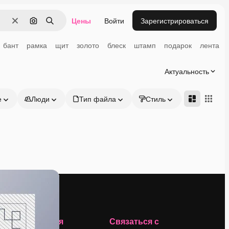
Цены
Войти
Зарегистрироваться
Очистить
Поиск по изображению
Поиск
бант
рамка
щит
золото
блеск
штамп
подарок
лента
Актуальность
е
Люди
Тип файла
Стиль
Адвансд
Компания
Связаться с