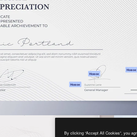
атформа для создания
Spaces
Academy
работ. Более 1 миллиона
ИИ-помощник
Документация п
реди креаторов,
Пакету ИИ
Генератор
гентств и студий.
изображений ИИ
Служба
поддержки
Генератор видео
ИИ
Условия и
положения
Генератор голоса
на основе ИИ
Политика
конфиденциальн
Стоковый контент
Оригиналы
MCP для
Новое
Новое
Claude/ChatGPT
Политика файло
cookie
Агенты
Новое
Центр доверия
API
Партнеры
Мобильное
приложение
Предприятие
Все инструменты
Magnific
By clicking “Accept All Cookies”, you agr