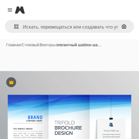
Magnific
Close menu
Поиск 
Главная
/
Стоковый
/
Векторы
/
элегантный шаблон ша…
Премиум