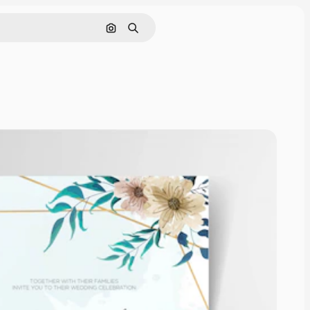
Поиск по изображению
Поиск