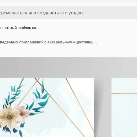
егантный шаблон св…
Элегантный шаблон свадебных приглашений с акварельными цветочными украшениями