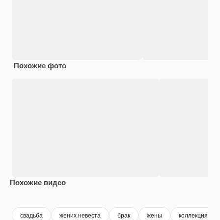
Похожие фото
Похожие видео
Premium
Premium
Premium
Premium
свадьба
жених невеста
брак
жены
коллекция