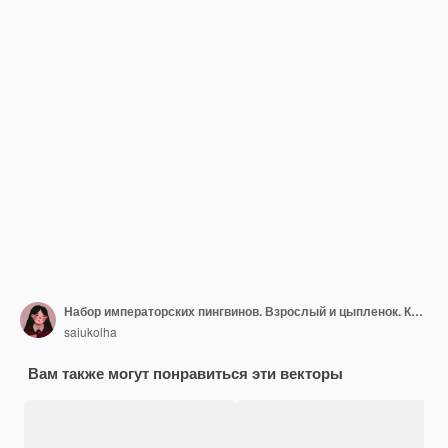
Набор императорских пингвинов. Взрослый и цыпленок. Коллекция рисованной векторной иллюстрации арктических животных. Цветной рисунок диких птиц, изолированные на белом. Элементы для дизайна, декора.
saiukolha
Вам также могут понравиться эти векторы