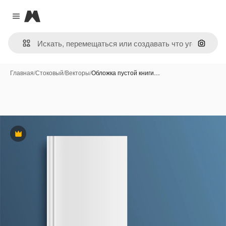
Magnific
Close menu
Поиск 
Главная
/
Стоковый
/
Векторы
/
Обложка пустой книги…
Премиум