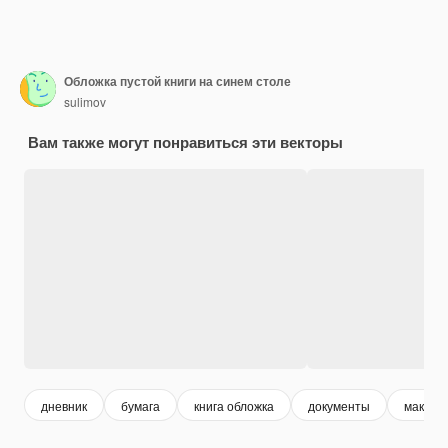
Обложка пустой книги на синем столе
sulimov
Вам также могут понравиться эти векторы
дневник
бумага
книга обложка
документы
макет 