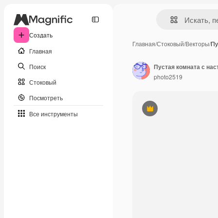
Создать
Главная
/
Стоковый
/
Векторы
/
Пу
Главная
Поиск
Пустая комната с на
photo2519
Стоковый
Посмотреть
Премиум
Все инструменты