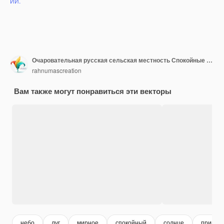
ИИ.
Очаровательная русская сельская местность Спокойные поля Качающиеся холмы Рустическое очарование Небо солнце ферма спокойная сельская
rahnumascreation
Вам также могут понравиться эти векторы
небо
луг
мирное
спокойный
солнце
природ