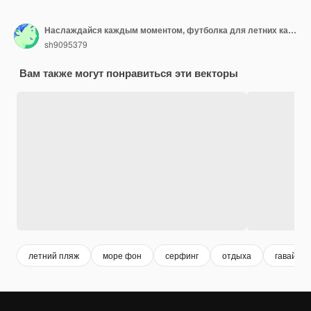
Наслаждайся каждым моментом, футболка для летних каникул
sh9095379
Вам также могут понравиться эти векторы
летний пляж
море фон
серфинг
отдыха
гавайи