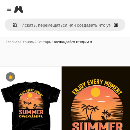
Magnific
Close menu
Поиск 
Главная
/
Стоковый
/
Векторы
/
Наслаждайся каждым м…
Премиум