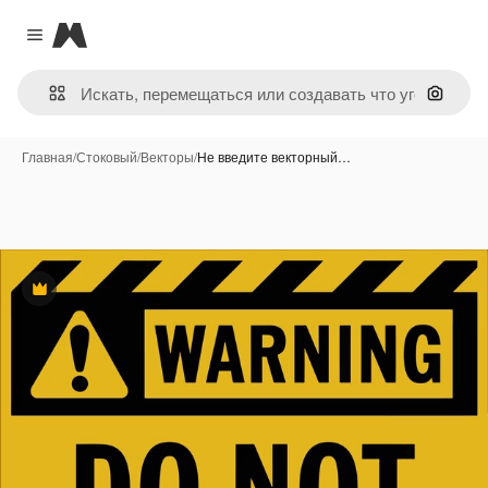
Magnific
Close menu
Поиск 
Главная
/
Стоковый
/
Векторы
/
Не введите векторный…
Премиум