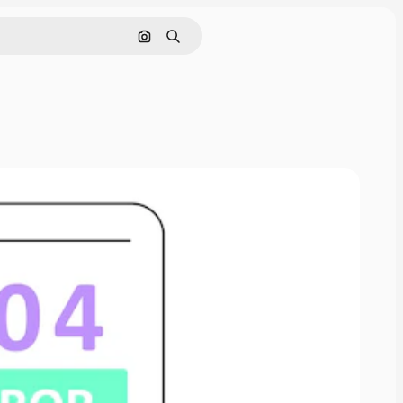
Поиск по изображению
Поиск