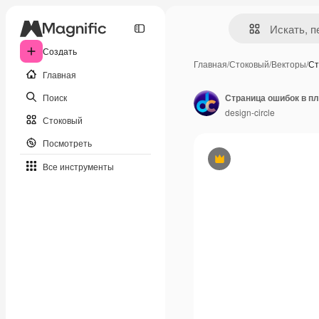
Создать
Главная
/
Стоковый
/
Векторы
/
Ст
Главная
Поиск
design-circle
Стоковый
Посмотреть
Премиум
Все инструменты