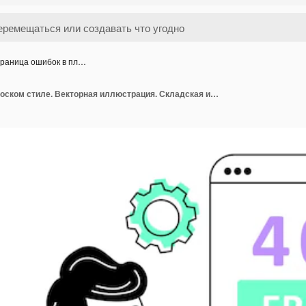
раница ошибок в пл…
Страница ошибок в плоском стиле. Векторная иллюстрация. Складская иллюстрация.