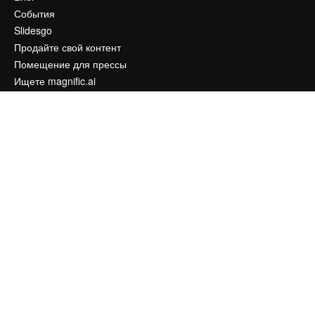
События
Slidesgo
Продайте свой контент
Помещение для прессы
Ищете magnific.ai
Связаться с нами
Клиентская поддержка
Instagram
YouTube
LinkedIn
TikTok
Discord
X
Reddit
Copyright © 2010-
2026
Freepik Company S.L.U.
Все права защищены
.