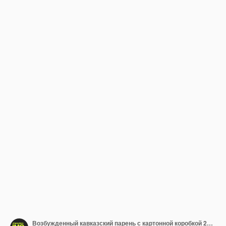
Возбужденный кавказский парень с картонной коробкой 2D линейный персонаж мультфильма Европейский улыбающийся человек получает посылку изолированная линия векторный человек белый фон Takeaway цвет плоская точка иллюстрация