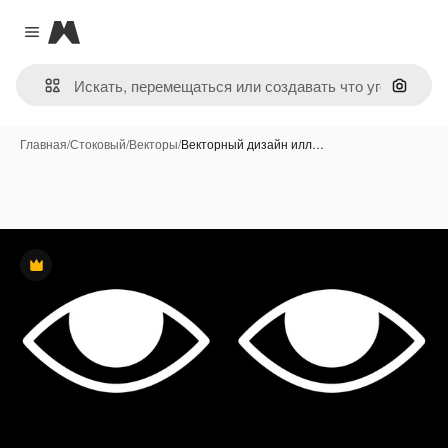
Magnific
Close menu
Поиск 
Главная
/
Стоковый
/
Векторы
/
Векторный дизайн илл…
Премиум