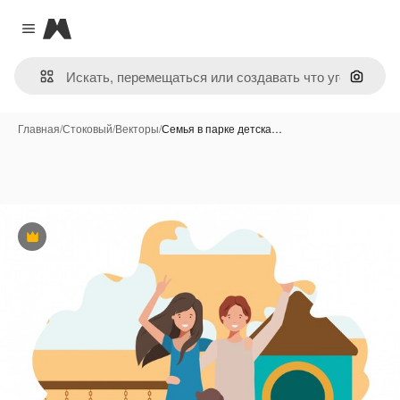
Magnific
Close menu
Поиск 
Главная
/
Стоковый
/
Векторы
/
Семья в парке детска…
Премиум