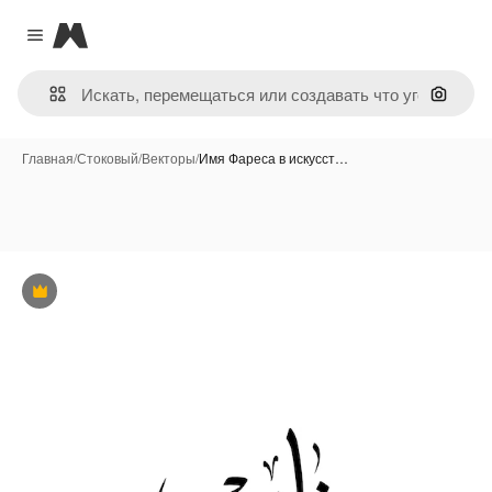
Magnific
Close menu
Поиск 
Главная
/
Стоковый
/
Векторы
/
Имя Фареса в искусст…
Премиум