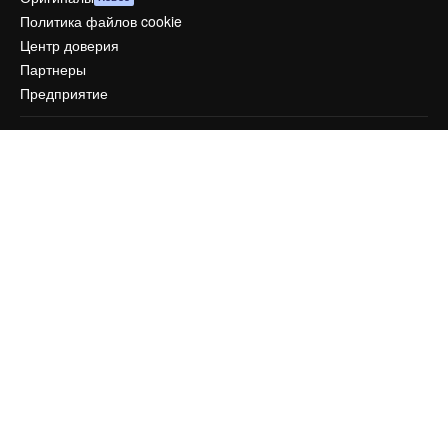
Политика файлов cookie
Центр доверия
Партнеры
Предприятие
Компания
Цены
О нас
Reviews
Вакансии
Поиск тенденций
Блог
События
Slidesgo
Продайте свой контент
Помещение для прессы
Ищете magnific.ai