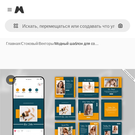
Magnific
Close menu
Поиск 
Главная
/
Стоковый
/
Векторы
/
Модный шаблон для со…
Премиум