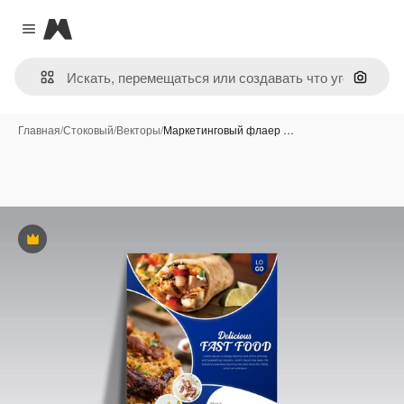
Magnific
Close menu
Поиск 
Главная
/
Стоковый
/
Векторы
/
Маркетинговый флаер …
Премиум