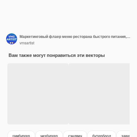
Маркетинговый флаер меню ресторана быстрого питания, обложка для продвижения пищевого бизнеса, листовка, шаблон плаката
vmsartist
Вам также могут понравиться эти векторы
гамбургер
чизбургер
сэндвич
бутерброд
закуски