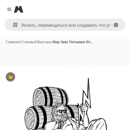
Magnific
Close menu
Поиск 
Главная
/
Стоковый
/
Векторы
/
Жир Зевс Питьевая Ил…
Премиум