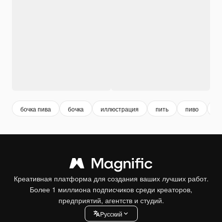
бочка пива
бочка
иллюстрация
пить
пиво
бо
Креативная платформа для создания ваших лучших работ.
Более 1 миллиона подписчиков среди креаторов,
предприятий, агентств и студий.
Pусский