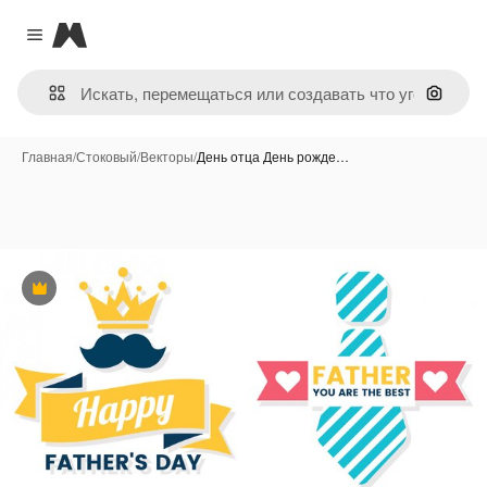
Magnific
Close menu
Поиск 
Главная
/
Стоковый
/
Векторы
/
День отца День рожде…
Премиум