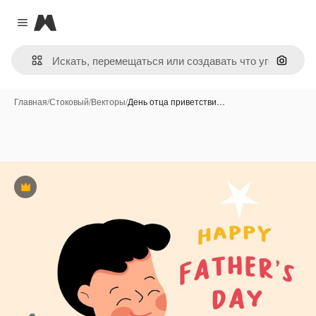
Magnific
Close menu
Поиск 
Главная
/
Стоковый
/
Векторы
/
День отца приветстви…
Премиум