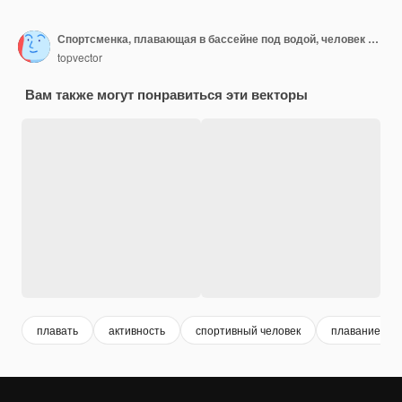
Спортсменка, плавающая в бассейне под водой, человек в купальниках и шапке, выполняющий водные занятия
topvector
Вам также могут понравиться эти векторы
плавать
активность
спортивный человек
плавание