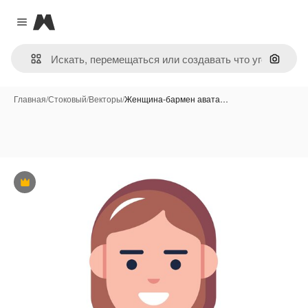
Magnific
Close menu
Поиск 
Главная
/
Стоковый
/
Векторы
/
Женщина-бармен авата…
Премиум