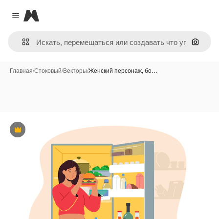
Magnific
Close menu
Поиск 
Главная
/
Стоковый
/
Векторы
/
Женский персонаж, бо…
Премиум