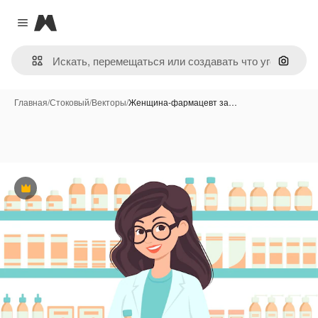
Magnific
Close menu
Поиск 
Главная
/
Стоковый
/
Векторы
/
Женщина-фармацевт за…
Премиум