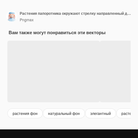
Растения папоротника окружают стрелку направленный деревянный вектор вывески на белом фоне
Pngmax
Вам также могут понравиться эти векторы
растения фон
натуральный фон
элегантный
растения