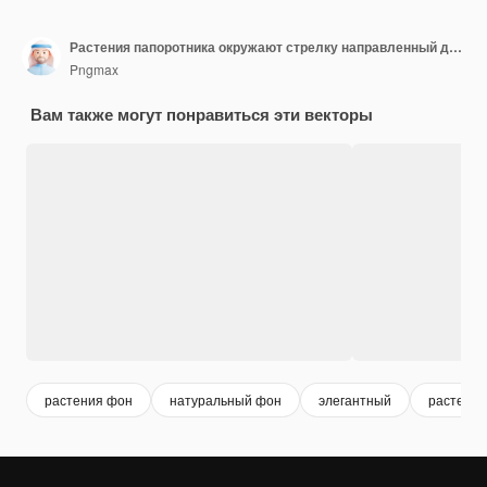
Растения папоротника окружают стрелку направленный деревянный вектор вывески на белом фоне
Pngmax
Вам также могут понравиться эти векторы
растения фон
натуральный фон
элегантный
растения