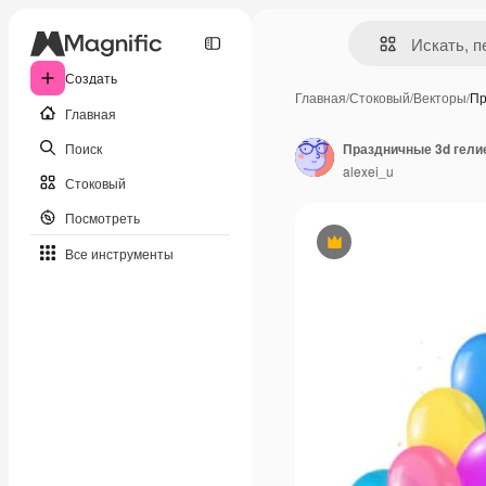
Создать
Главная
/
Стоковый
/
Векторы
/
Пр
Главная
Поиск
Праздничные 3d гели
alexei_u
Стоковый
Посмотреть
Премиум
Все инструменты