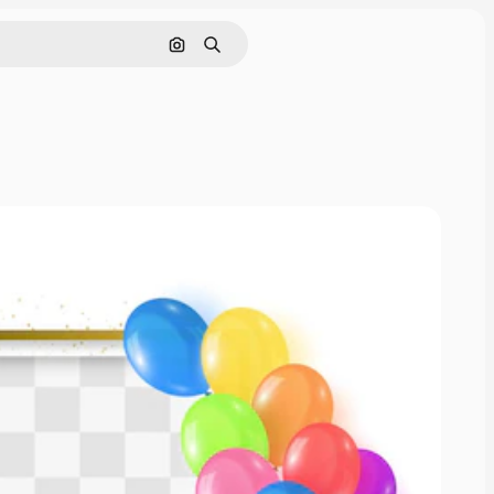
Поиск по изображению
Поиск