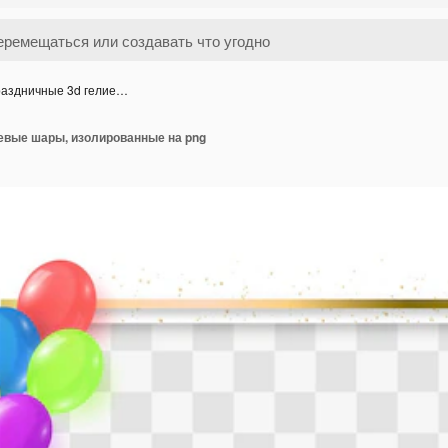
аздничные 3d гелие…
евые шары, изолированные на png