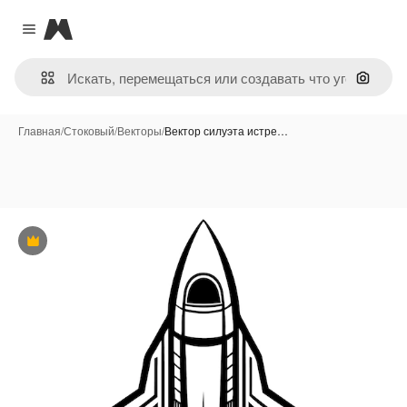
Magnific
Close menu
Поиск 
Главная
/
Стоковый
/
Векторы
/
Вектор силуэта истре…
Премиум