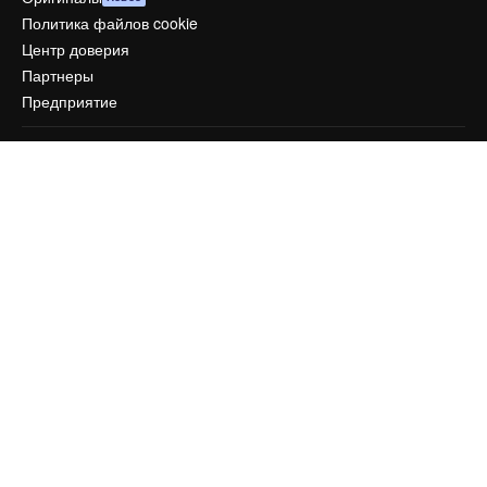
Политика файлов cookie
Центр доверия
Партнеры
Предприятие
Компания
Цены
О нас
Reviews
Вакансии
Поиск тенденций
Блог
События
Slidesgo
Продайте свой контент
Помещение для прессы
Ищете magnific.ai