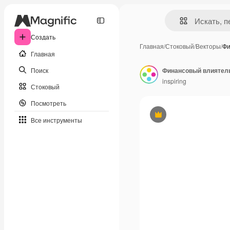
Создать
Главная
/
Стоковый
/
Векторы
/
Фи
Главная
Поиск
inspiring
Стоковый
Посмотреть
Премиум
Все инструменты