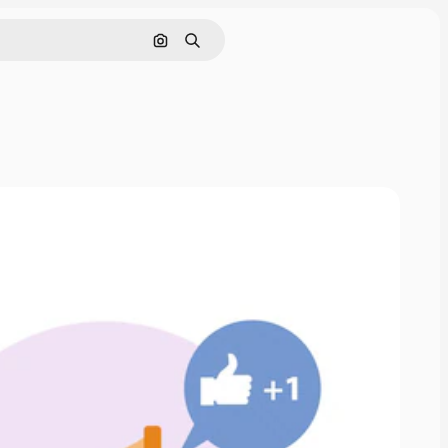
Поиск по изображению
Поиск