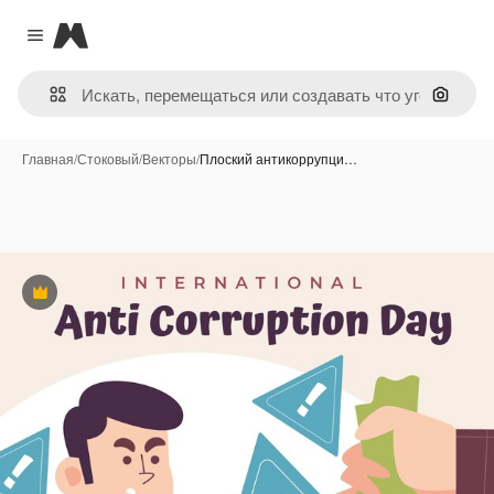
Magnific
Close menu
Поиск 
Главная
/
Стоковый
/
Векторы
/
Плоский антикоррупци…
Премиум