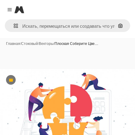
Magnific
Close menu
Поиск 
Главная
/
Стоковый
/
Векторы
/
Плоская Соберите Цве…
Премиум