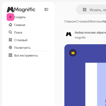
Создать
Главная
/
Стоковый
/
Векторы
/
На
Главная
Поиск
Набор плоских обрат
magnific
Стоковый
Посмотреть
Премиум
Все инструменты