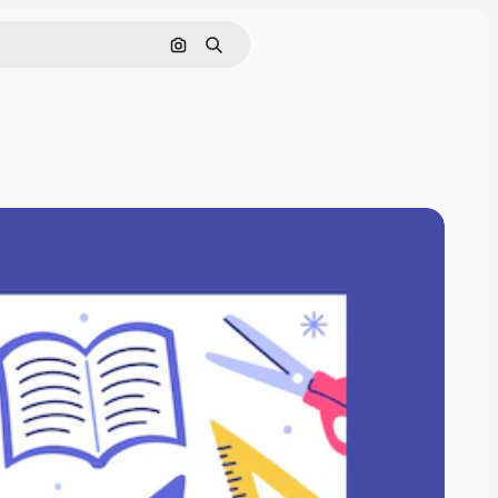
Поиск по изображению
Поиск