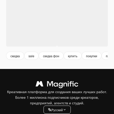
скидка
sale
скидка фон
купить
покупки
прод
Креативная платформа для создания ваших лучших работ.
Более 1 миллиона подписчиков среди креаторов,
предприятий, агентств и студий.
Pусский