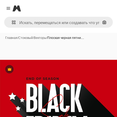
Magnific
Close menu
Поиск 
Главная
/
Стоковый
/
Векторы
/
Плоская черная пятни…
Премиум