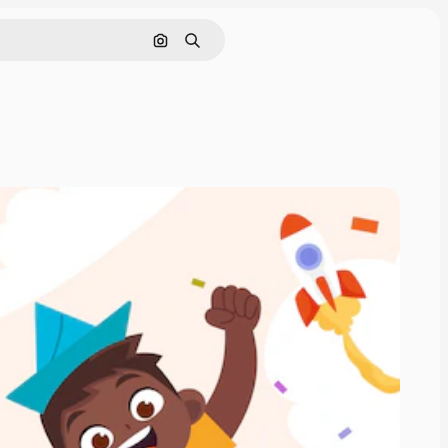
Поиск по изображению
Поиск