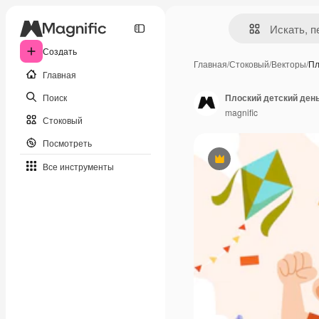
Создать
Главная
/
Стоковый
/
Векторы
/
Пл
Главная
Поиск
Плоский детский ден
magnific
Стоковый
Посмотреть
Премиум
Все инструменты