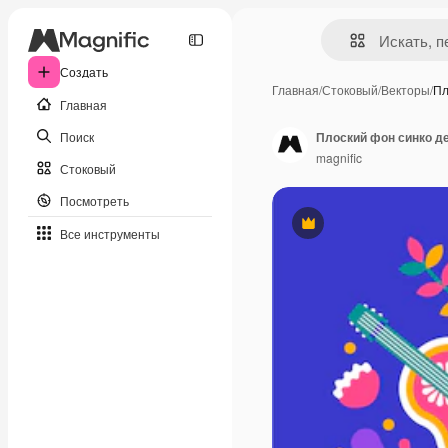
Создать
Главная
/
Стоковый
/
Векторы
/
Пл
Главная
Поиск
Плоский фон синко д
magnific
Стоковый
Посмотреть
Премиум
Все инструменты