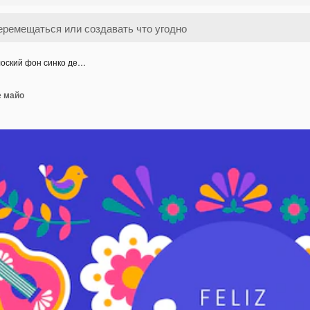
оский фон синко де…
е майо