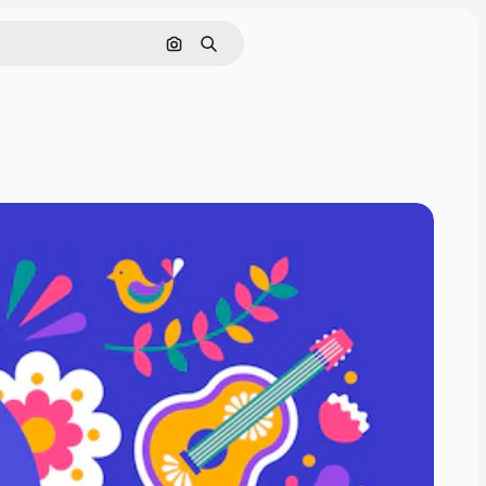
Поиск по изображению
Поиск