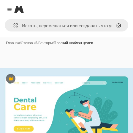
Magnific
Close menu
Поиск 
Главная
/
Стоковый
/
Векторы
/
Плоский шаблон целев…
Премиум