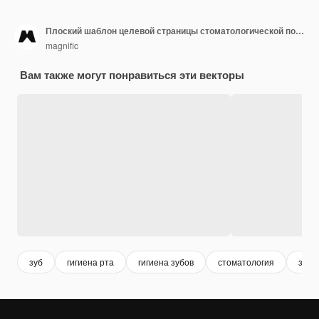
Плоский шаблон целевой страницы стоматологической помощи
magnific
Вам также могут понравиться эти векторы
зуб
гигиена рта
гигиена зубов
стоматология
здор