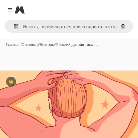
Magnific
Close menu
Поиск 
Главная
/
Стоковый
/
Векторы
/
Плоский дизайн тела …
Премиум