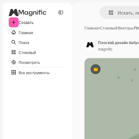
Создать
Главная
/
Стоковый
/
Векторы
/
Пл
Главная
Поиск
Плоский дизайн бабу
magnific
Стоковый
Посмотреть
Премиум
Все инструменты