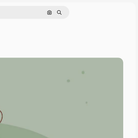
Поиск по изображению
Поиск