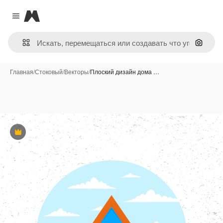
Magnific
Close menu
Поиск 
Главная
/
Стоковый
/
Векторы
/
Плоский дизайн дома …
Премиум