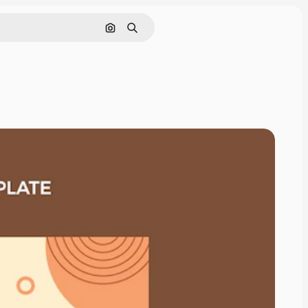
Поиск по изображению
Поиск