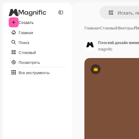
Создать
Главная
/
Стоковый
/
Векторы
/
Пл
Главная
Поиск
Плоский дизайн мини
magnific
Стоковый
Посмотреть
Премиум
Все инструменты