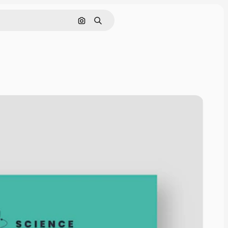
Поиск по изображению
Поиск